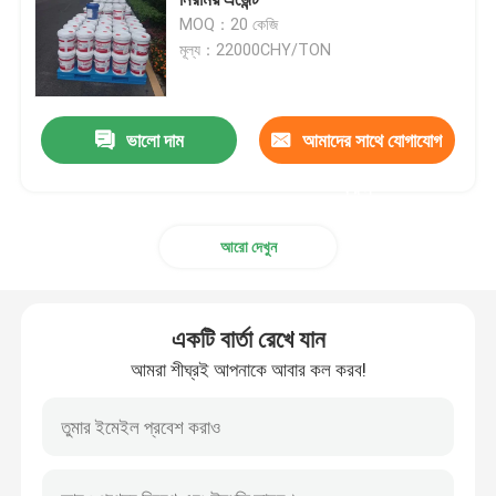
MOQ：20 কেজি
মূল্য：22000CHY/TON
স্ল্যাড সলিডিফিকেশন
তরল মাটির স্থিতিশীল
ভালো দাম
আমাদের সাথে যোগাযোগ
করুন
ধুলো দমনকারী
আরো দেখুন
কংক্রিট স্ট্যাবিলাইজার
একটি বার্তা রেখে যান
ওয়াটার গ্লাস সোডিয়াম সিলিক্যাট
আমরা শীঘ্রই আপনাকে আবার কল করব!
পানির নিচে কংক্রিটের সংযোজন
লিথিয়াম সিলিক্যাট