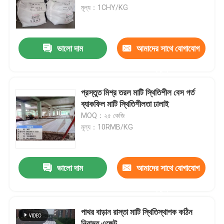
মূল্য：1CHY/KG
কারখানা পরিদর্শন
ভালো দাম
আমাদের সাথে যোগাযোগ
গুণমান নিয়ন্ত্রণ
করুন
আমাদের সাথে যোগাযোগ
প্রস্তুত মিশ্র তরল মাটি স্থিতিশীল বেস গর্ত
ব্যাকফিল মাটি স্থিতিশীলতা ঢালাই
MOQ：২৫ কেজি
উদ্ধৃতির জন্য আবেদন
মূল্য：10RMB/KG
সড়ক মাটির স্থিতিস্থাপক
ভালো দাম
আমাদের সাথে যোগাযোগ
তরল মাটি স্টেবিলাইজার
করুন
পাথর বাড়ান রাস্তা মাটি স্থিতিস্থাপক কঠিন
এনজাইম মাটি স্থিতিশীল
নিরাময় এজেন্ট