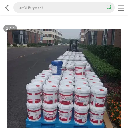
2
/
4