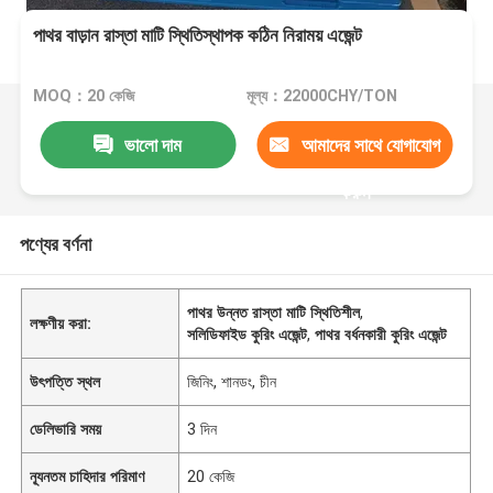
পাথর বাড়ান রাস্তা মাটি স্থিতিস্থাপক কঠিন নিরাময় এজেন্ট
MOQ：20 কেজি
মূল্য：22000CHY/TON
ভালো দাম
আমাদের সাথে যোগাযোগ
করুন
পণ্যের বর্ণনা
পাথর উন্নত রাস্তা মাটি স্থিতিশীল
,
লক্ষণীয় করা:
সলিডিফাইড কুরিং এজেন্ট
,
পাথর বর্ধনকারী কুরিং এজেন্ট
উৎপত্তি স্থল
জিনিং, শানডং, চীন
ডেলিভারি সময়
3 দিন
ন্যূনতম চাহিদার পরিমাণ
20 কেজি