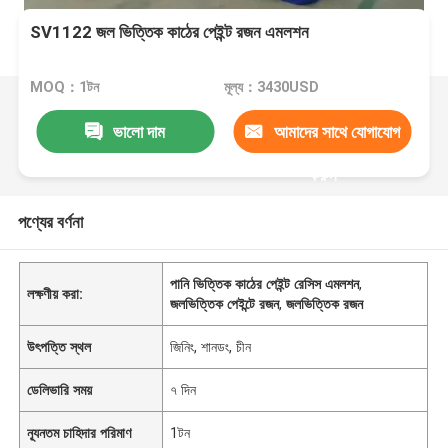
SV1122 জল ভিত্তিক কাঠের পেইন্ট রজন এমলশন
MOQ：1টন
মূল্য：3430USD
ভালো দাম
আমাদের সাথে যোগাযোগ
করুন
পণ্যের বর্ণনা
পানি ভিত্তিক কাঠের পেইন্ট রেসিস এমলশন
,
লক্ষণীয় করা:
জলভিত্তিক পেইন্টে রজন
,
জলভিত্তিক রজন
উৎপত্তি স্থল
জিনিং, শানডং, চীন
ডেলিভারি সময়
৭ দিন
ন্যূনতম চাহিদার পরিমাণ
1টন