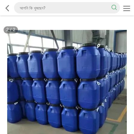
2
/
2