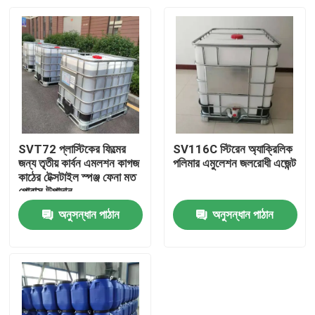
SVT72 প্লাস্টিকের ফিল্মের
SV116C স্টিরেন অ্যাক্রিলিক
জন্য তৃতীয় কার্বন এমলশন কাগজ
পলিমার এমুলেশন জলরোধী এজেন্ট
কাঠের টেক্সটাইল স্পঞ্জ ফেনা মত
পোরাস উপাদান
অনুসন্ধান পাঠান
অনুসন্ধান পাঠান
বাড়ি
পণ্য
আমাদের সম্পর্কে