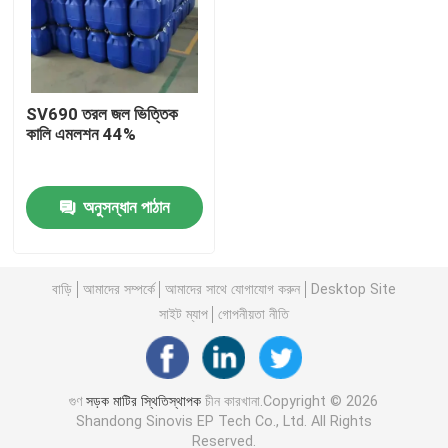
কারখানা পরিদর্শন
SV690 তরল জল ভিত্তিক
গুণমান নিয়ন্ত্রণ
কালি এমলশন 44%
আমাদের সাথে যোগাযোগ
অনুসন্ধান পাঠান
উদ্ধৃতির জন্য আবেদন
বাড়ি
আমাদের সম্পর্কে
আমাদের সাথে যোগাযোগ করুন
Desktop Site
সড়ক মাটির স্থিতিস্থাপক
সাইট ম্যাপ
গোপনীয়তা নীতি
তরল মাটি স্টেবিলাইজার
গুণ
সড়ক মাটির স্থিতিস্থাপক
চীন কারখানা.Copyright © 2026
Shandong Sinovis EP Tech Co., Ltd. All Rights
এনজাইম মাটি স্থিতিশীল
Reserved.