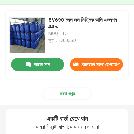
SV690 তরল জল ভিত্তিক কালি এমলশন
44%
MOQ：1টন
মূল্য：3200USD
ভালো দাম
আমাদের সাথে যোগাযোগ
করুন
আরো দেখুন
একটি বার্তা রেখে যান
আমরা শীঘ্রই আপনাকে আবার কল করব!