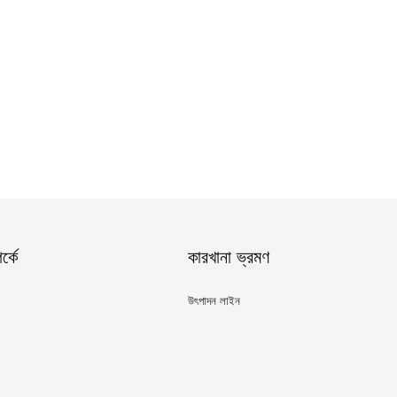
্কে
কারখানা ভ্রমণ
উৎপাদন লাইন