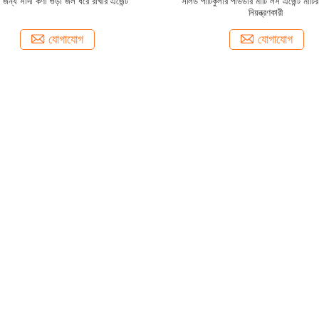
র জন্য সাদা কণা গুঁড়া জল ধরে রাখার এজেন্ট
সলিড পার্টিকুলার পাউডার মাটি লস এজেন্ট মাটি
নিয়ন্ত্রণকারী
যোগাযোগ
যোগাযোগ