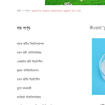
বাড়ি
>
পণ্য
>
particle water retention agent for soil
সব পণ্য
কীওয়ার্ড:
"
সড়ক মাটির স্থিতিস্থাপক
তরল মাটি স্টেবিলাইজার
এনজাইম মাটি স্থিতিশীল
স্ল্যাড সলিডিফিকেশন
তরল মাটির স্থিতিশীল
ধুলো দমনকারী
কংক্রিট স্ট্যাবিলাইজার