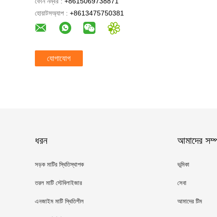
ফোন নম্বর :
+8615069738871
হোয়াটসঅ্যাপ :
+8613475750381
যোগাযোগ
ধরন
আমাদের সম্পর
সড়ক মাটির স্থিতিস্থাপক
ভূমিকা
তরল মাটি স্টেবিলাইজার
সেবা
এনজাইম মাটি স্থিতিশীল
আমাদের টিম