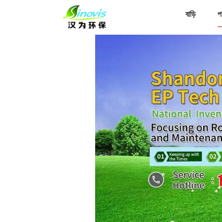
বাড়ি
প